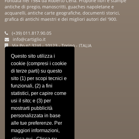
Fondata nel 1984 da Roberto Cena. Propone libri e stampe
antiche di pregio, manoscritti, guaches napoletane e
acquarelli, antiche carte geografiche, documenti storici,
grafica di antichi maestri e dei migliori autori del '900.
(+39) 011.817.90.05
info@cartiglio.it
Via Po n° 32/d - 10123 - Torino - ITALIA
Questo sito utilizza i
Sitemap
cookie (compresi i cookie
di terze parti) su questo
» HOME
» CHI SIAMO
sito (1) per scopi tecnici e
» IL NEGOZIO
funzionali, (2) a fini
» EVENTI
statistici, per capire come
» PRESS
usi il sito; e (3) per
» CONTATTI
mostrarti pubblicità
» CARRELLO
» Informativa Privacy
personalizzata in base
» Condizioni Di Vendita
alle tue preferenze. Per
» Utilizzo Dei Cookie
maggiori informazioni,
clicca qui
. Clicca su