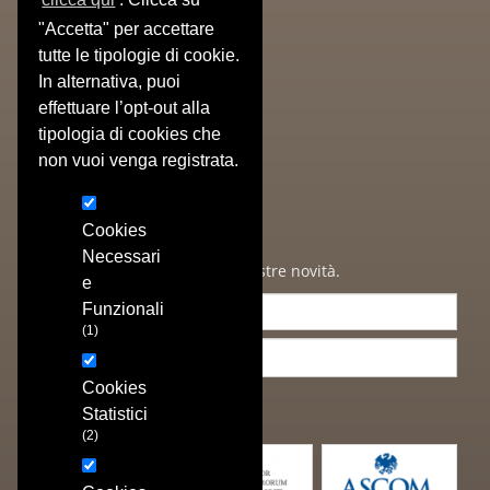
Prodotti
"Accetta" per accettare
» Libri Antichi
tutte le tipologie di cookie.
» Stampe Antiche
In alternativa, puoi
» Stampe Moderne
effettuare l’opt-out alla
» Poster/Manifesti
tipologia di cookies che
» Oggetti & Dipinti
» Autografi
non vuoi venga registrata.
» Cataloghi Realizzati
Newsletter
Cookies
Necessari
Iscriviti per ricevere tutte le nostre novità.
e
Funzionali
(1)
Cookies
ISCRIVIMI
Statistici
(2)